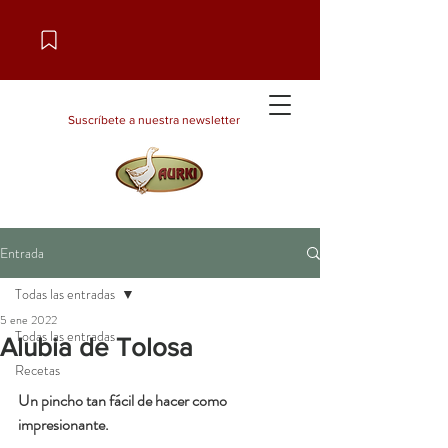
Suscríbete a nuestra newsletter
Entrada
Todas las entradas
5 ene 2022
Todas las entradas
Alubia de Tolosa
Recetas
Un pincho tan fácil de hacer como 
impresionante.