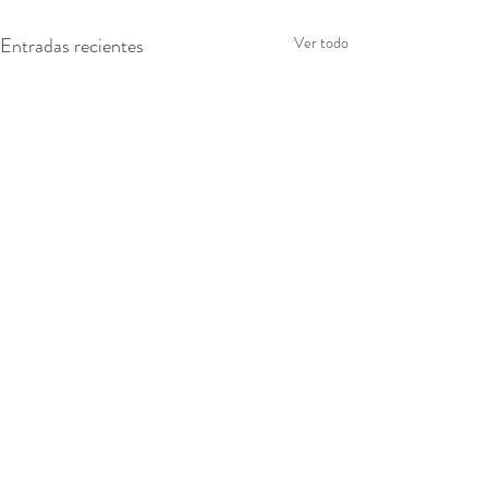
Entradas recientes
Ver todo
Chips de banana.
Para 4 personas. Zumo de
banana: - 6 bananas - 60gr
Comentarios
Töufood Amyläse Pelar y trocear