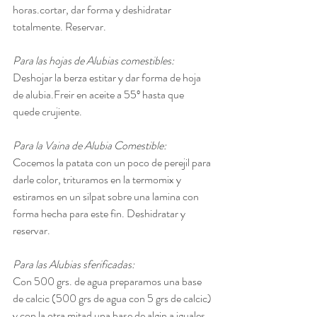
horas.cortar, dar forma y deshidratar 
totalmente. Reservar.
Para las hojas de Alubias comestibles:
Deshojar la berza estitar y dar forma de hoja 
de alubia.Freir en aceite a 55º hasta que 
quede crujiente. 
Para la Vaina de Alubia Comestible:
Cocemos la patata con un poco de perejil para 
darle color, trituramos en la termomix y 
estiramos en un silpat sobre una lamina con 
forma hecha para este fin. Deshidratar y 
reservar.
Para las Alubias sferificadas:
Con 500 grs. de agua preparamos una base 
de calcic (500 grs de agua con 5 grs de calcic) 
y con la otra mitad una base de algin a iguales 