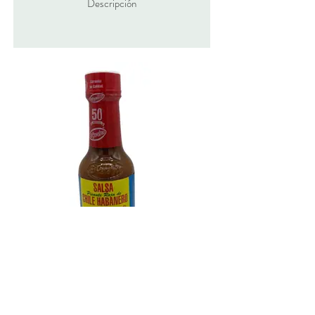
Descripción
YUK02001 - Salsa Habanero Rojo
120 ml EL YUCATECO